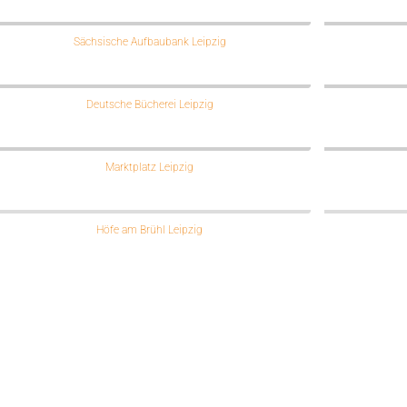
Sächsische Aufbaubank Leipzig
Deutsche Bücherei Leipzig
Marktplatz Leipzig
Höfe am Brühl Leipzig
Rahthaus Leipzig
Deutsche Bücherei Leipzig