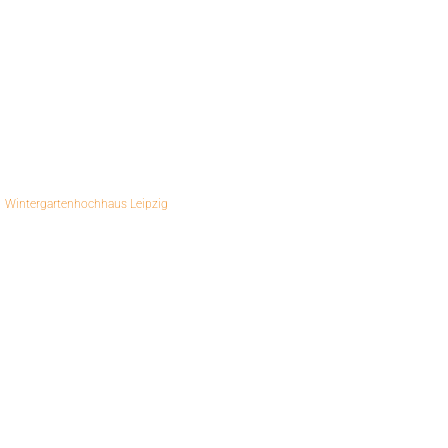
Augustusplatz Leipzig
Markt 5-6, Leipzig