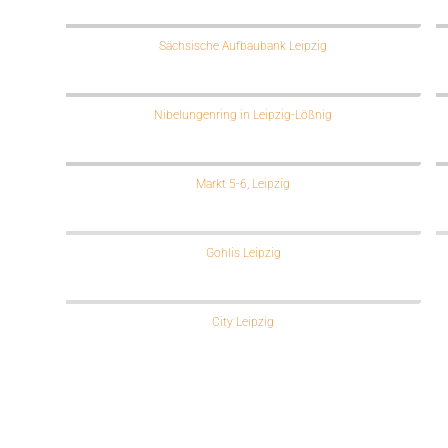
Sächsische Aufbaubank Leipzig
Nibelungenring in Leipzig-Lößnig
Markt 5-6, Leipzig
Gohlis Leipzig
City Leipzig
Bundesverwaltungsgericht Leipzig.JPG