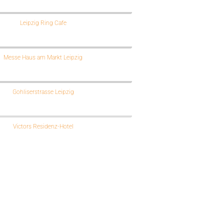
Leipzig Ring Cafe
Messe Haus am Markt Leipzig
Gohliserstrasse Leipzig
Victors Residenz-Hotel
Wintergartenhochhaus Leipzig
Leipzig Cospudener See Hafen