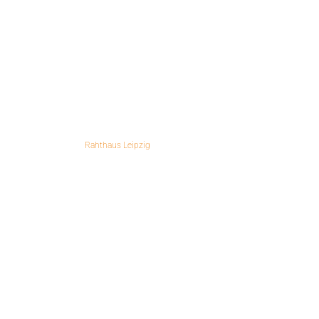
Hauptbahnhof Leipzig
Uniriese Leipzig